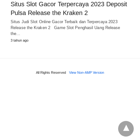
Situs Slot Gacor Terpercaya 2023 Deposit
Pulsa Release the Kraken 2
Situs Judi Slot Online Gacor Terbaik dan Terpercaya 2023
Release the Kraken 2 Game Slot Penghasil Uang Release
the…
3 tahun ago
All Rights Reserved
View Non-AMP Version