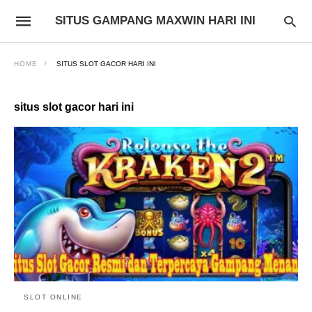
SITUS GAMPANG MAXWIN HARI INI
HOME
SITUS SLOT GACOR HARI INI
situs slot gacor hari ini
SLOT ONLINE