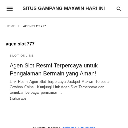
SITUS GAMPANG MAXWIN HARI INI
HOME
AGEN SLOT 777
agen slot 777
SLOT ONLINE
Agen Slot Resmi Terpercaya untuk
Pengalaman Bermain yang Aman!
Link Resmi Agen Slot Terpercaya Jackpot Maxwin Terbesar
Cowboy Coins Kunjungi Link Agen Slot Terpercaya dan
temukan berbagai permainan…
1 tahun ago